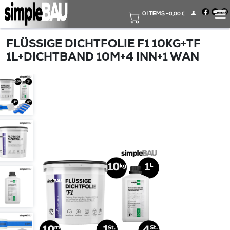
Skip
to
0 ITEMS –
0,00
€
content
FLÜSSIGE DICHTFOLIE F1 10KG+TF
1L+DICHTBAND 10M+4 INN+1 WAN