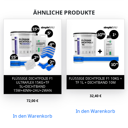
ÄHNLICHE PRODUKTE
FLÜSSIGE DICHTFOLIE F1
FLÜSSIGE DICHTFOLIE F1 10KG +
ULTRAFLEX 15KG+TF
TF 1L + DICHTBAND 10M
5L+DICHTBAND
15M+4INN+2AU+2WAN
32,40
€
72,00
€
In den Warenkorb
In den Warenkorb