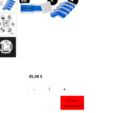
45,00
€
Quantity
-
+
In den
Warenkorb