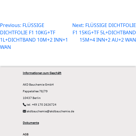
Beitragsnavigation
Previous:
FLÜSSIGE
Next:
FLÜSSIGE DICHTFOLIE
DICHTFOLIE F1 10KG+TF
F1 15KG+TF 5L+DICHTBAND
1L+DICHTBAND 10M+2 INN+1
15M+4 INN+2 AU+2 WAN
WAN
Informationen zum Geschäft
AKD Bauchemie GmbH
Pappelallee 78/79
10437 Berlin
tel. +49 170 2626724
akdbauchemie@akdbauchemie.de
Dokumente
AGB