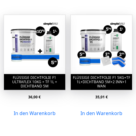
FLÜSSIGE DICHTFOLIE F1
FLÜSSIGE DICHTFOLIE F1 5KG+TF
ULTRAFLEX 10KG + TF 1L +
1L+DICHTBAND 5M+2 INN+1
DICHTBAND 5M
WAN
36,00
€
35,01
€
In den Warenkorb
In den Warenkorb